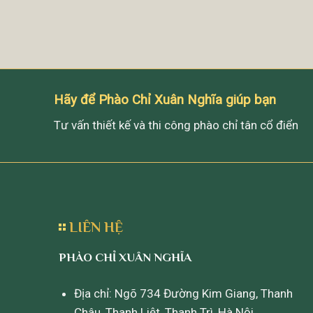
Hãy để Phào Chỉ Xuân Nghĩa giúp bạn
Tư vấn thiết kế và thi công phào chỉ tân cổ điển
LIÊN HỆ
PHÀO CHỈ XUÂN NGHĨA
Địa chỉ: Ngõ 734 Đường Kim Giang, Thanh
Châu, Thanh Liệt, Thanh Trì, Hà Nội