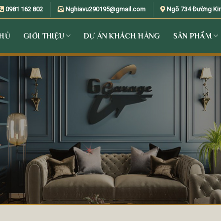
0981 162 802
Nghiavu290195@gmail.com
Ngõ 734 Đường Kim 
CHỦ
GIỚI THIỆU
DỰ ÁN KHÁCH HÀNG
SẢN PHẨM