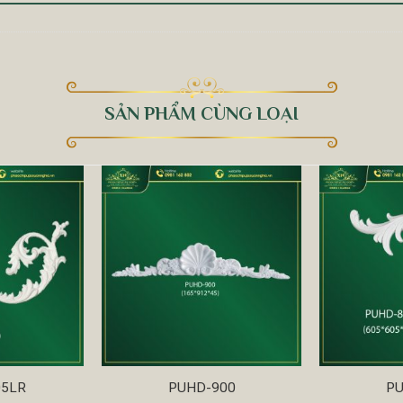
SẢN PHẨM CÙNG LOẠI
05LR
PUHD-900
PU