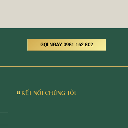
GỌI NGAY 0981 162 802
KẾT NỐI CHÚNG TÔI