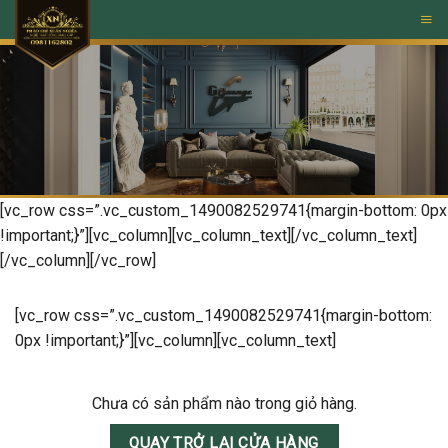
Skip
to
content
[vc_row css=”.vc_custom_1490082529741{margin-bottom: 0px
!important;}”][vc_column][vc_column_text][/vc_column_text]
[/vc_column][/vc_row]
[vc_row css=”.vc_custom_1490082529741{margin-bottom:
0px !important;}”][vc_column][vc_column_text]
Chưa có sản phẩm nào trong giỏ hàng.
QUAY TRỞ LẠI CỬA HÀNG